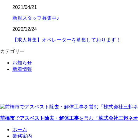
2021/04/21
新規スタッフ募集中♪
2020/12/24
【求人募集】オペレーターを募集しております！
カテゴリー
お知らせ
新着情報
前橋市
で
アスベスト除去
・
解体工事
を営む『
株式会社三起ネオ
ホーム
業務案内