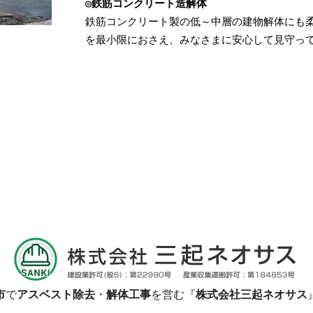
◎鉄筋コンクリート造解体
鉄筋コンクリート製の低～中層の建物解体にも
を最小限におさえ、みなさまに安心して見守っ
市
で
アスベスト除去
・
解体工事
を営む『
株式会社三起ネオサス