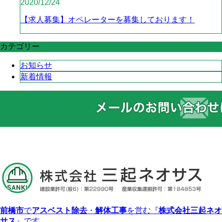
2020/12/24
【求人募集】オペレーターを募集しております！
カテゴリー
お知らせ
新着情報
前橋市
で
アスベスト除去
・
解体工事
を営む『
株式会社三起ネオ
サス
』です